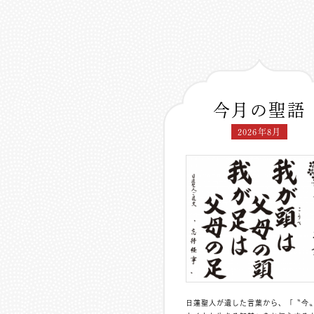
今月の聖語
2026年8月
日蓮聖人が遺した言葉から、「〝今