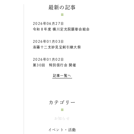
最新の記事
2026年06月27日
令和８年度 横川定光院顕彰会総会
2026年01月03日
洛陽十二支妙見宝剣引継大祭
2026年01月02日
第30回 特別信行会 開催
記事一覧へ
カテゴリー
お知らせ
イベント・活動