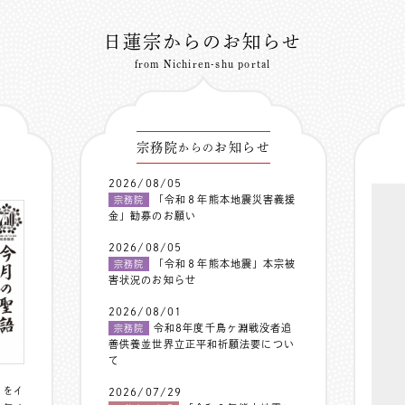
日蓮宗からのお知らせ
from Nichiren-shu portal
宗務院
お知らせ
からの
2026/08/05
「令和８年熊本地震災害義援
宗務院
金」勧募のお願い
2026/08/05
「令和８年熊本地震」本宗被
宗務院
害状況のお知らせ
2026/08/01
令和8年度千鳥ヶ淵戦没者追
宗務院
善供養並世界立正平和祈願法要につい
て
〟をイ
2026/07/29