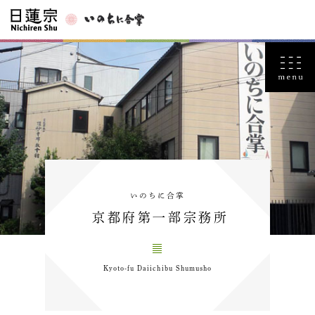
いのちに合掌
京都府第一部宗務所
Kyoto-fu Daiichibu Shumusho