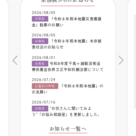
からの
2026/08/05
「令和８年熊本地震災害義援
宗務院
金」勧募のお願い
2026/08/05
「令和８年熊本地震」本宗被
宗務院
害状況のお知らせ
2026/08/01
令和8年度千鳥ヶ淵戦没者追
宗務院
善供養並世界立正平和祈願法要について
2026/07/29
「令和８年熊本地震」の
日蓮宗の声明
お見舞い
2026/07/16
”お坊さんに聞いてみよ
宗務院
う”「お悩み相談室」を更新しました。
お知らせ一覧へ