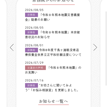
からの
2026/08/05
「令和８年熊本地震災害義援
宗務院
金」勧募のお願い
2026/08/05
「令和８年熊本地震」本宗被
宗務院
害状況のお知らせ
2026/08/01
令和8年度千鳥ヶ淵戦没者追
宗務院
善供養並世界立正平和祈願法要について
2026/07/29
「令和８年熊本地震」の
日蓮宗の声明
お見舞い
2026/07/16
”お坊さんに聞いてみよ
宗務院
う”「お悩み相談室」を更新しました。
お知らせ一覧へ