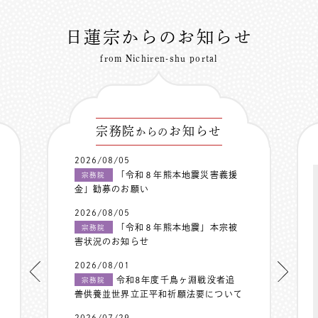
日蓮宗からのお知らせ
from Nichiren-shu portal
宗務院
お知らせ
からの
2026/08/05
「令和８年熊本地震災害義援
宗務院
金」勧募のお願い
2026/08/05
「令和８年熊本地震」本宗被
宗務院
害状況のお知らせ
2026/08/01
令和8年度千鳥ヶ淵戦没者追
宗務院
善供養並世界立正平和祈願法要について
2026/07/29