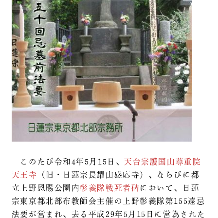
このたび令和4年5月15日、
天台宗護国山尊重院
天王寺
（旧・日蓮宗長耀山感応寺）、ならびに都
立上野恩賜公園内
彰義隊戦死者碑
において、日蓮
宗東京都北部布教師会主催の上野彰義隊第155遠忌
法要が営まれ、去る平成29年5月15日に営為された