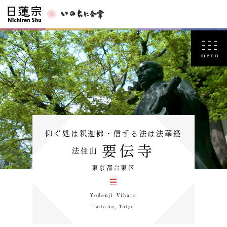
仰ぐ処は釈迦佛・信ずる法は法華経
要伝寺
法住山
東京都台東区
Yodenji Vihara
Taito-ku，Tokyo