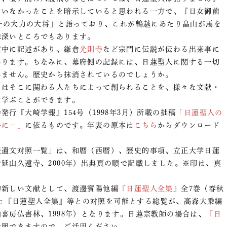
ていなかったことを暗示していると思われる一方で、『日女御前
一の大力の大将」と語っており、これが鵯越にあたり畠山が馬を
味深いところでもあります。
中に記述があり、鎌倉
光則寺
など宗門に伝説が伝わる出来事に
あります。ちなみに、幕府側の記録には、日蓮聖人に関する一切
いません。歴史から抹消されているのでしょうか。
はそこに関わる人たちによって創られることを、様々な文献・
は学ぶことができます。
『大崎学報』154号（1998年3月）所載の拙稿
「日蓮聖人の
心に－」
に依るものです。年表の原本は
こちら
からダウンロード
遺文対照一覧」は、和暦（西暦）、歴史的事項、立正大学日蓮
延山久遠寺、2000年）出典頁の順で記載しました。※印は、真
。
新しい文献として、渡邊寶陽他編
『日蓮聖人全集』
全7巻（春秋
典頁と『日蓮聖人全集』等との対照を可能とする総覧が、高森大乗編
山喜房仏書林、1998年）となります。日蓮宗教師の場合は、
『日
参照できますので、ご活用ください。