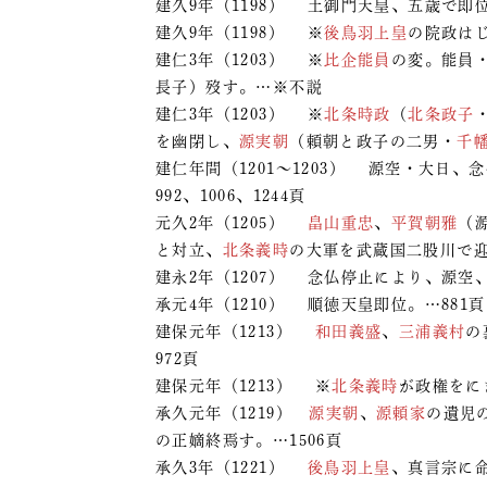
建久9年（1198） 土御門天皇、五歳で即位
建久9年（1198） ※
後鳥羽上皇
の院政は
建仁3年（1203） ※
比企能員
の変。能員
長子）歿す。…※不説
建仁3年（1203） ※
北条時政
（
北条政子
を幽閉し、
源実朝
（頼朝と政子の二男・
千
建仁年間（1201～1203） 源空・大日、
992、1006、1244頁
元久2年（1205）
畠山重忠
、
平賀朝雅
（
と対立、
北条義時
の大軍を武蔵国二股川で迎
建永2年（1207） 念仏停止により、源空
承元4年（1210） 順徳天皇即位。…881頁
建保元年（1213）
和田義盛
、
三浦義村
の
972頁
建保元年（1213） ※
北条義時
が政権をに
承久元年（1219）
源実朝
、
源頼家
の遺児
の正嫡終焉す。…1506頁
承久3年（1221）
後鳥羽上皇
、真言宗に