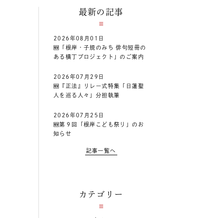
最新の記事
2026年08月01日
🆕「根岸・子規のみち 俳句短冊の
ある横丁プロジェクト」のご案内
2026年07月29日
🆕『正法』リレー式特集「日蓮聖
人を巡る人々」分担執筆
2026年07月25日
🆕第９回「根岸こども祭り」のお
知らせ
記事一覧へ
カテゴリー