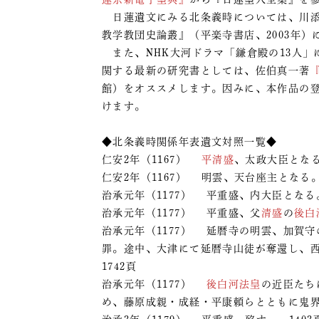
日蓮遺文にみる北条義時については、川添
教学教団史論叢』（平楽寺書店、2003年
また、NHK大河ドラマ「鎌倉殿の13人」
関する最新の研究書としては、佐伯真一著
館）をオススメします。因みに、本作品の
けます。
◆北条義時関係年表遺文対照一覧◆
仁安2年（1167）
平清盛
、太政大臣となる。
仁安2年（1167） 明雲、天台座主となる。…88
治承元年（1177） 平重盛、内大臣となる。
治承元年（1177） 平重盛、父
清盛
の
後白
治承元年（1177） 延暦寺の明雲、加賀
罪。途中、大津にて延暦寺山徒が奪還し、西
1742頁
治承元年（1177）
後白河法皇
の近臣たち
め、藤原成親・成経・平康頼らとともに鬼界島