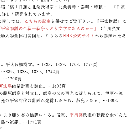
昭二稿「日蓮と北条氏得宗－北条義時・泰時・時頼－」『日蓮
）に詳しく研究されています。
に関しては、
こちらの記事
も併せてご覧下さい。『平家物語』に
『平家物語の合戦―戦争はどう文学になるのか―』
（吉川弘文
登場人物全体相関図は、こちらの
NHK公式サイト
から参照いただ
平氏政権樹立。…1223、1329、1708、1774頁
9、1328、1329、1742頁
…1708頁
河法皇
幽閉計画を諫止。…1403頁
守の藤原師高と対立し、師高の父の西光に訴えられて、伊豆へ流
光の平家討伐の計画が発覚したため、赦免となる。…1303、
により鹿ケ谷の陰謀おこる。俊寛、
平清盛
政権の転覆を企てたた
へ流罪。…1771頁