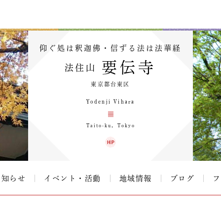
仰ぐ処は釈迦佛・信ずる法は法華経
要伝寺
法住山
東京都台東区
Yodenji Vihara
Taito-ku，Tokyo
お知らせ
イベント・活動
地域情報
ブログ
フ