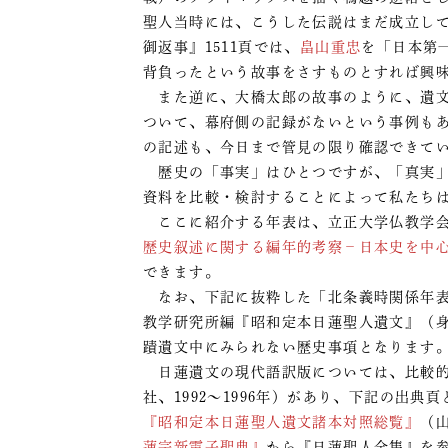
聖人当時には、こうした伝説はまだ成立し
御返事』1511頁では、
畠山重忠
を「日本第
背負ったという故事をさすものとすれば興
また逆に、大橋太郎の故事のように、遺文
ついて、幕府側の記録がないという事例も
の記述も、今日まで管見の限り確認できて
歴史の「事実」はひとつですが、「真実」
資料を比較・検討することによって私たち
ここに紹介する年表は、立正大学仏教学会発行
歴史叙述に関する編年的考察－日本史を中
できます。
なお、下記に抜粋した「北条義時関係年表
教学研究所編『昭和定本日蓮聖人遺文』（身
蹟遺文中にみられない歴史事項となります
日蓮遺文の現代語訳版については、比較的
社、1992～1996年）があり、下記の出
『昭和定本日蓮聖人遺文諸本対照総覧』
（
蓮宗新電子聖典』
から『日蓮聖人全集』を