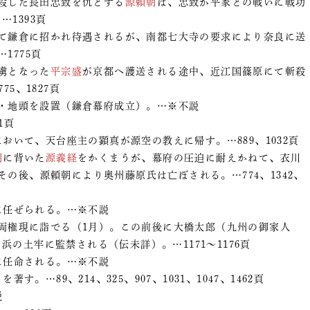
を殺した長田忠致を仇とする
源頼朝
は、忠致が平家との戦いに戦功
1393頁
て鎌倉に招かれ待遇されるが、南都七大寺の要求により奈良に送
1775頁
捕虜となった
平宗盛
が京都へ護送される途中、近江国篠原にて斬殺
75、1827頁
護・地頭を設置（鎌倉幕府成立）。…※不説
1頁
において、天台座主の顕真が源空の教えに帰す。…889、1032頁
朝
に背いた
源義経
をかくまうが、幕府の圧迫に耐えかねて、衣川
の後、源頼朝により奥州藤原氏は亡ぼされる。…774、1342、
に任ぜられる。…※不説
両権現に詣でる（1月）。この前後に大橋太郎（九州の御家人
の土牢に監禁される（伝未詳）。…1171～1176頁
に任命される。…※不説
。…89、214、325、907、1031、1047、1462頁
説