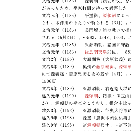
文治元年（1185） 源義朝（頼朝の父）
があったため、平家打倒を待って殺害した。…
文治元年（1185） 平重衡、
源頼朝
によっ
られ、木津川のあたりで斬られる（3月）。…
文治元年（1185） 長門壇ノ浦の戦いで
される（6月2日）。…583、1342、1403、17
文治元年（1185） ※源頼朝、諸国に守
文治元年（1185）
後鳥羽天皇
即位。…88
文治2年（1186） 大原問答（大原談義）
文治5年（1189） 奥州の
藤原泰衡
、
源頼
にて源義経・藤原忠衡を攻め殺す（4月）。そ
1506頁
文治5年（1189） ※源頼朝、右近衛大将
建久元年（1190）
源頼朝
、箱根・伊豆山
か）、源頼朝の勘気をこうむり、鎌倉由比ヶ浜
建久3年（1192） ※源頼朝、征夷大将軍
建久9年（1198） 源空『選択本願念仏集』を著す
建久9年（1198） ※
源頼朝
歿す。…※不