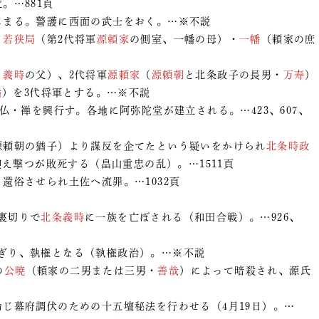
。…881頁
じまる。警護に西面の武士をおく。…※不説
・
若狭局
（第2代将軍
源頼家
の側室、一幡の母）・
一幡
（頼家の庶
・
義時
の父）、2代将軍
源頼家
（
源頼朝
と北条政子の長男・
万寿
）
幡
）を3代将軍とする。…※不説
念仏・禅を興行す。各地に阿弥陀堂が建立される。…423、607、
源頼朝の猶子）より謀反を企てたという疑いをかけられ
北条時政
え撃つが敗死する（畠山重忠の乱）。…1511頁
、還俗させられ土佐へ流罪。…1032頁
裏切りで
北条義時
に一族を亡ぼされる（和田合戦）。…926、
ぎり、執権となる（執権政治）。…※不説
の
公暁
（頼家の二男または三男・
善哉
）によって暗殺され、源氏
命じ幕府調伏のための十五壇秘法を行わせる（4月19日）。…