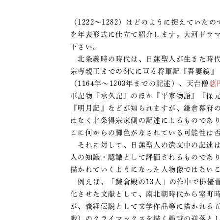
（1222～1282）はどのように捉えてい
を年表形式に仕立て紹介します。大河ドラ
下さい。
北条義時の時代は、日蓮聖人が生きた時代
宗尊親王までの6代に亘る将軍記『吾妻鏡』（1
（1164年～1203年までの記述）、天台僧
慈
軍記物『承久記』のほか『平家物語』『保
『明月記』などが知られますが、鎌倉幕府
はなく北条得宗家側の記述によるものであ
こに何からの脚色がなされている可能性は
それに対して、日蓮聖人の遺文中の記述は
人の知識・認識として評価されるものであ
描かれていくようになった人物像ではない
例えば、「鎌倉殿の13人」の作中で俳優
化させた文献として、南北朝時代から室町
が、義経伝説として文学作品等に描かれる
戦）のクライマックスを描く鵯越の逆落と