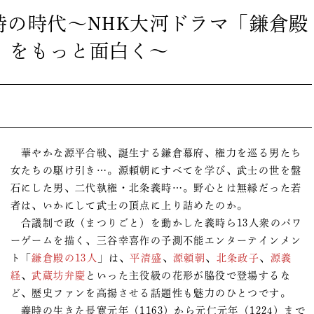
時の時代～NHK大河ドラマ「鎌倉殿
人」をもっと面白く～
華やかな源平合戦、誕生する鎌倉幕府、権力を巡る男たち
女たちの駆け引き…。源頼朝にすべてを学び、武士の世を盤
石にした男、二代執権・北条義時…。野心とは無縁だった若
者は、いかにして武士の頂点に上り詰めたのか。
合議制で政（まつりごと）を動かした義時ら13人衆のパワ
ーゲームを描く、三谷幸喜作の予測不能エンターテインメン
ト「
鎌倉殿の13人
」は、
平清盛
、
源頼朝
、
北条政子
、
源義
経
、
武蔵坊弁慶
といった主役級の花形が脇役で登場するな
ど、歴史ファンを高揚させる話題性も魅力のひとつです。
義時の生きた長寛元年（1163）から元仁元年（1224）まで