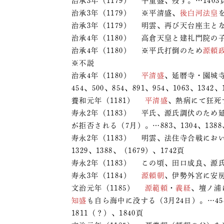
治承3年（1179） 平重盛、歿す。…1403
治承3年（1179） ※平清盛、
後白河法皇
治承3年（1179） 明雲、再び天台座主とな
治承4年（1180） 高倉天皇と建礼門院の
治承4年（1180） ※平氏打倒のため
源頼
※不説
治承4年（1180）
平清盛
、延暦寺・園城
454、500、854、891、954、1063、1342、
養和元年（1181）
平清盛
、熱病にて狂死す
寿永2年（1183） 平氏、源氏調伏のた
が拒否される（7月）。…883、1304、1388、
寿永2年（1183） 明雲、法住寺合戦にお
1329、1388、（1679）、1742頁
寿永2年（1183） この頃、田口成良、源
寿永3年（1184）
源頼朝
、伊勢外宮に安房
文治元年（1185）
源範頼
・
義経
、壇ノ浦
知盛
も自ら海中に没する（3月24日）。…454、8
1811（？）、1840頁