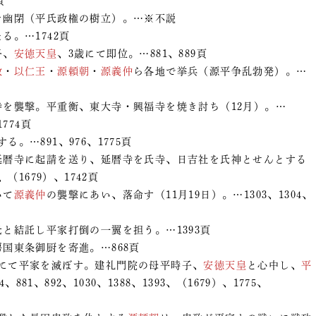
頁
を幽閉（平氏政権の樹立）。…※不説
る。…1742頁
子、
安徳天皇
、3歳にて即位。…881、889頁
政
・
以仁王
・
源頼朝
・
源義仲
ら各地で挙兵（源平争乱勃発）。…
寺を襲撃。平重衡、東大寺・興福寺を焼き討ち（12月）。…
1774頁
る。…891、976、1775頁
め延暦寺に起請を送り、延暦寺を氏寺、日吉社を氏神とせんとする
（1679）、1742頁
いて
源義仲
の襲撃にあい、落命す（11月19日）。…1303、1304、
氏と結託し平家打倒の一翼を担う。…1393頁
国東条御厨を寄進。…868頁
にて平家を滅ぼす。建礼門院の母平時子、
安徳天皇
と心中し、
平
81、892、1030、1388、1393、（1679）、1775、