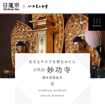
生きるチカラを育むおてら
妙功寺
小代山
熊本県荒尾市
syodaisan myokouji
Arao-shi, Kumamoto