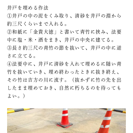
井戸を埋める作法
①井戸の中の泥をくみ取り、清砂を井戸の淵から
約三尺くらいまで入れる。
②和紙に「金貴大徳」と書いて青竹に挟み、法要
中に塩・米・酒をまき、井戸の中央に建てる。
③長さ約三尺の青竹の節を抜いて、井戸の中に逆
さに立てる。
④法要中に、井戸に清砂を入れて埋めるに随い青
竹を抜いていき、埋め終わったときに抜き終え、
その竹は吉方の川に流す。（抜かずに竹の先を出
したまま埋めておき、自然に朽ちるのを待っても
よい。）