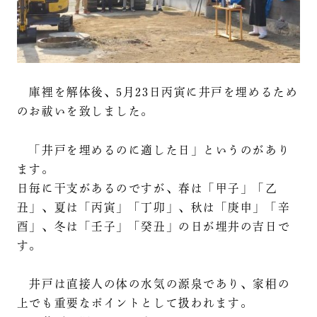
庫裡を解体後、5月23日丙寅に井戸を埋めるため
のお祓いを致しました。
「井戸を埋めるのに適した日」というのがあり
ます。
日毎に干支があるのですが、春は「甲子」「乙
丑」、夏は「丙寅」「丁卯」、秋は「庚申」「辛
酉」、冬は「壬子」「癸丑」の日が埋井の吉日で
す。
井戸は直接人の体の水気の源泉であり、家相の
上でも重要なポイントとして扱われます。