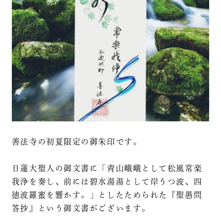
善法寺の初夏限定の御朱印です。
日蓮大聖人の御文書に「青山峨峨として松風常楽
我浄を奏し、前には碧水湯湯として岸うつ波、四
徳波羅蜜を響かす。」としたためられた『聖愚問
答抄』という御文書がございます。