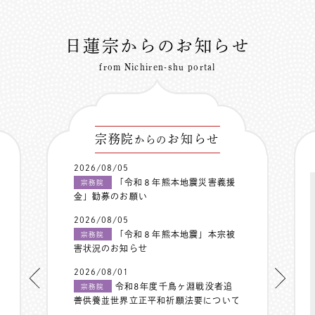
日蓮宗からのお知らせ
from Nichiren-shu portal
宗務院
お知らせ
からの
2026/08/05
「令和８年熊本地震災害義援
宗務院
金」勧募のお願い
2026/08/05
「令和８年熊本地震」本宗被
宗務院
害状況のお知らせ
2026/08/01
令和8年度千鳥ヶ淵戦没者追
宗務院
善供養並世界立正平和祈願法要について