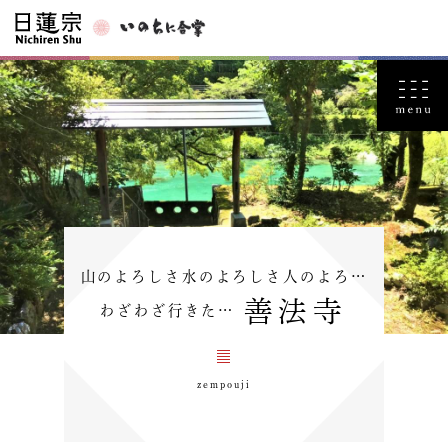
山のよろしさ水のよろしさ人のよろ…
善法寺
わざわざ行きた…
zempouji