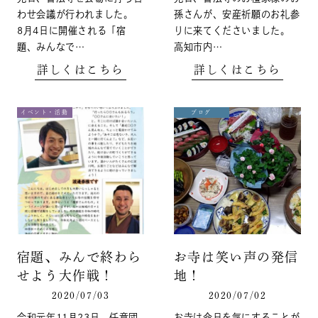
わせ会議が行われました。
孫さんが、安産祈願のお礼参
8月4日に開催される「宿
りに来てくださいました。
題、みんなで…
高知市内…
詳しくはこちら
詳しくはこちら
イベント・活動
ブログ
宿題、みんで終わら
お寺は笑い声の発信
せよう大作戦！
地！
2020/07/03
2020/07/02
令和元年11月23日、任意団
お寺は命日を気にすることが