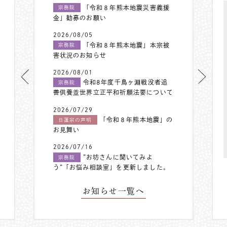
「令和８年熊本地震災害義援
宗務院
金」勧募のお願い
2026/08/05
「令和８年熊本地震」本宗被
宗務院
害状況のお知らせ
2026/08/01
令和8年度千鳥ヶ淵戦没者追
宗務院
善供養並世界立正平和祈願法要について
2026/07/29
「令和８年熊本地震」の
日蓮宗の声明
お見舞い
2026/07/16
”お坊さんに聞いてみよ
宗務院
う”「お悩み相談室」を更新しました。
お知らせ一覧へ