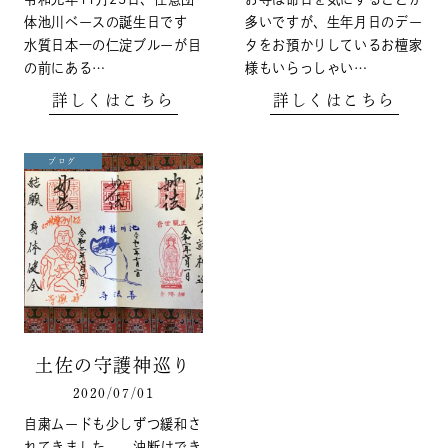
体池川ベースの誕生日です
多いですが、生年月日のデー
水質日本一の仁淀ブルーが目
タをお預かりしているお檀家
の前にある…
様もいらっしゃい…
詳しくはこちら
詳しくはこちら
ブログ
土佐の守護神巡り
2020/07/01
自粛ムードも少しずつ緩和さ
れてきました。 油断はでき