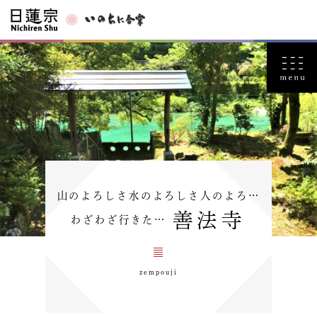
山のよろしさ水のよろしさ人のよろ…
善法寺
わざわざ行きた…
zempouji