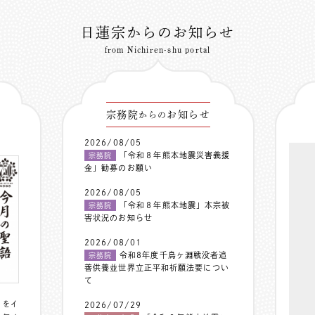
日蓮宗からのお知らせ
from Nichiren-shu portal
宗務院
お知らせ
からの
2026/08/05
「令和８年熊本地震災害義援
宗務院
金」勧募のお願い
2026/08/05
「令和８年熊本地震」本宗被
宗務院
害状況のお知らせ
2026/08/01
令和8年度千鳥ヶ淵戦没者追
宗務院
善供養並世界立正平和祈願法要につい
て
〟をイ
2026/07/29