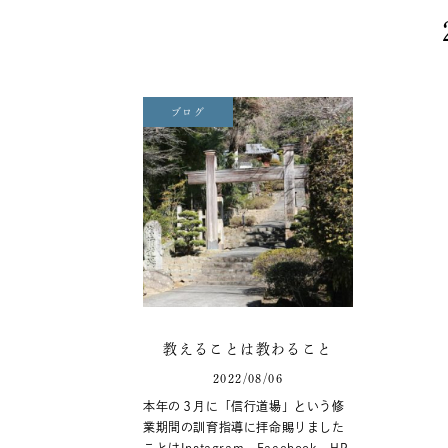
ブログ
教えることは教わること
2022/08/06
本年の３月に「信行道場」という修
業期間の訓育指導に拝命賜りました