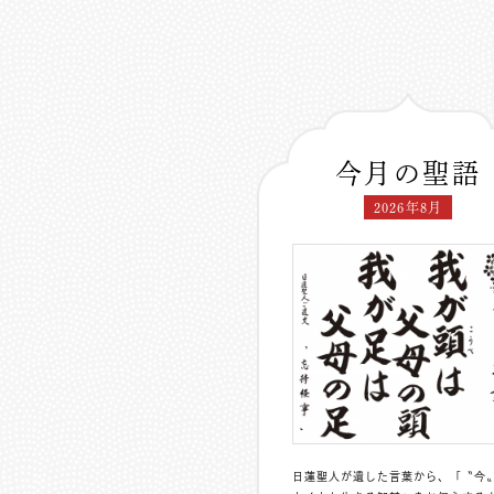
今月の聖語
2026年8月
日蓮聖人が遺した言葉から、「〝今