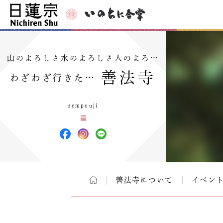
山のよろしさ水のよろしさ人のよろ…
善法寺
わざわざ行きた…
zempouji
善法寺について
イベン