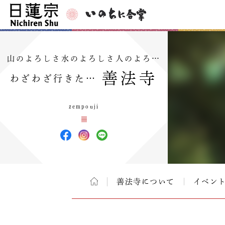
山のよろしさ水のよろしさ人のよろ…
善法寺
わざわざ行きた…
zempouji
善法寺について
イベン