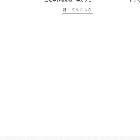
善法寺お檀家様、寺カフェ…
よう
詳しくはこちら