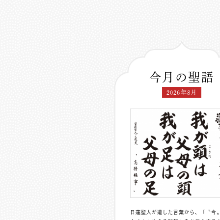
今月の聖語
2026年8月
日蓮聖人が遺した言葉から、「〝今