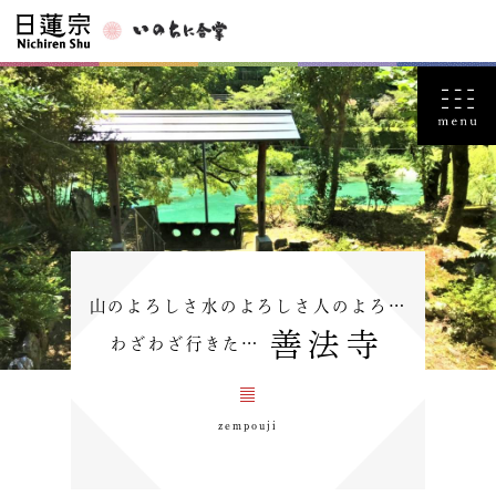
山のよろしさ水のよろしさ人のよろ…
善法寺
わざわざ行きた…
zempouji