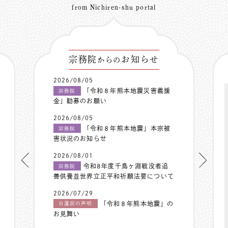
from Nichiren-shu portal
宗務院
お知らせ
からの
2026/08/05
「令和８年熊本地震災害義援
宗務院
金」勧募のお願い
2026/08/05
「令和８年熊本地震」本宗被
宗務院
害状況のお知らせ
2026/08/01
令和8年度千鳥ヶ淵戦没者追
宗務院
善供養並世界立正平和祈願法要について
2026/07/29
「令和８年熊本地震」の
日蓮宗の声明
お見舞い