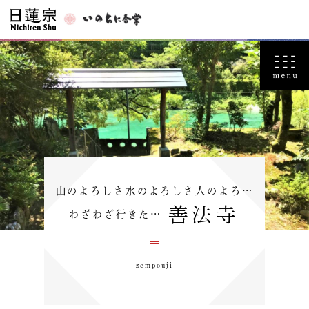
山のよろしさ水のよろしさ人のよろ…
善法寺
わざわざ行きた…
zempouji