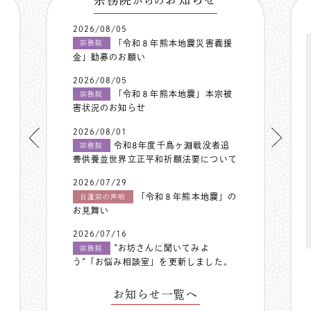
からの
2026/08/05
「令和８年熊本地震災害義援
宗務院
金」勧募のお願い
2026/08/05
「令和８年熊本地震」本宗被
宗務院
害状況のお知らせ
2026/08/01
令和8年度千鳥ヶ淵戦没者追
宗務院
善供養並世界立正平和祈願法要について
2026/07/29
「令和８年熊本地震」の
日蓮宗の声明
お見舞い
2026/07/16
”お坊さんに聞いてみよ
宗務院
う”「お悩み相談室」を更新しました。
お知らせ一覧へ