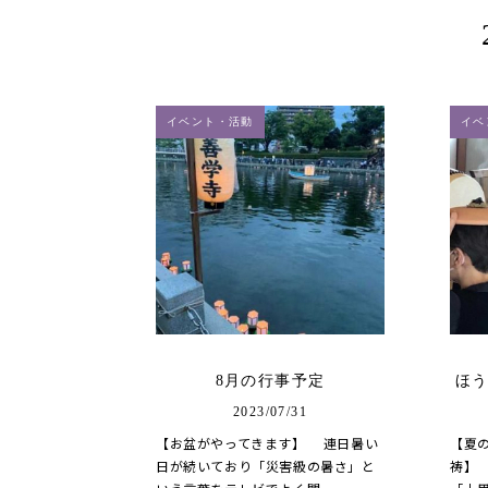
イベント・活動
イベ
8月の行事予定
ほ
2023/07/31
【お盆がやってきます】 連日暑い
【夏
日が続いており「災害級の暑さ」と
祷】