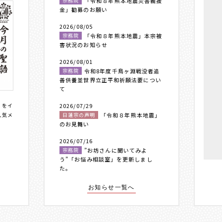
宗務院
「令和８年熊本地震災害義援
金」勧募のお願い
2026/08/05
宗務院
「令和８年熊本地震」本宗被
害状況のお知らせ
2026/08/01
宗務院
令和8年度千鳥ヶ淵戦没者追
善供養並世界立正平和祈願法要につい
て
〟をイ
2026/07/29
人気メ
日蓮宗の声明
「令和８年熊本地震」
のお見舞い
2026/07/16
宗務院
”お坊さんに聞いてみよ
う”「お悩み相談室」を更新しまし
た。
お知らせ一覧へ