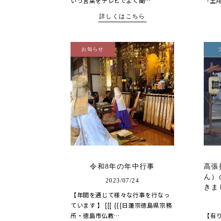
いう言葉をテレビでよく聞…
「土
詳しくはこちら
お知らせ
令和8年の年中行事
高張
ん）
2023/07/24
きま
【年間を通じて様々な行事を行なっ
ています 】 [[[ {{{日蓮宗徳島県宗務
所・徳島市仏教…
【有