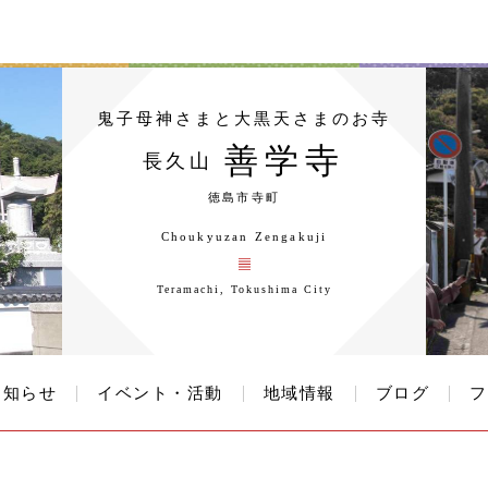
鬼子母神さまと大黒天さまのお寺
善学寺
長久山
徳島市寺町
Choukyuzan Zengakuji
Teramachi, Tokushima City
お知らせ
イベント・活動
地域情報
ブログ
フ