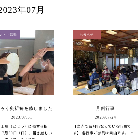
2023年07月
ント・活動
お知らせ
うろく灸祈祷を修しました
月例行事
2023/07/31
2023/07/24
の土用（どよう）に修する祈
【当寺で毎月行なっている行事で
 7月30日（日）、暑さ厳しい
す】 各行事ご参列は自由です。 …