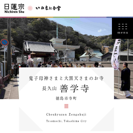
鬼子母神さまと大黒天さまのお寺
善学寺
長久山
徳島市寺町
Choukyuzan Zengakuji
Teramachi, Tokushima City