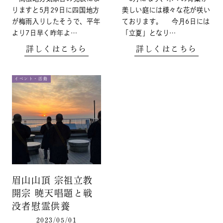
りますと5月29日に四国地方
美しい庭には様々な花が咲い
が梅雨入りしたそうで、平年
ております。 今月6日には
より7日早く昨年よ…
「立夏」となり…
詳しくはこちら
詳しくはこちら
イベント・活動
眉山山頂 宗祖立教
開宗 暁天唱題と戦
没者慰霊供養
2023/05/01