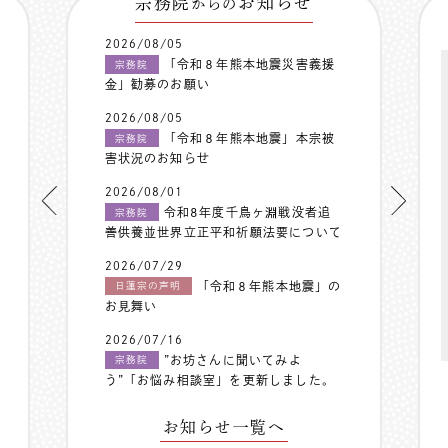
宗務院
お知らせ
からの
2026/08/05
「令和８年熊本地震災害義援
宗務院
金」勧募のお願い
2026/08/05
「令和８年熊本地震」本宗被
宗務院
害状況のお知らせ
2026/08/01
令和8年度千鳥ヶ淵戦没者追
宗務院
善供養並世界立正平和祈願法要について
2026/07/29
「令和８年熊本地震」の
日蓮宗の声明
お見舞い
2026/07/16
”お坊さんに聞いてみよ
宗務院
う”「お悩み相談室」を更新しました。
お知らせ一覧へ