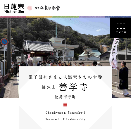
鬼子母神さまと大黒天さまのお寺
善学寺
長久山
徳島市寺町
Choukyuzan Zengakuji
Teramachi, Tokushima City