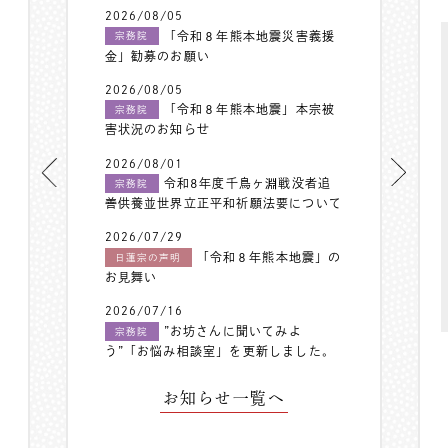
2026/08/05
「令和８年熊本地震災害義援
宗務院
金」勧募のお願い
2026/08/05
「令和８年熊本地震」本宗被
宗務院
害状況のお知らせ
2026/08/01
令和8年度千鳥ヶ淵戦没者追
宗務院
善供養並世界立正平和祈願法要について
2026/07/29
「令和８年熊本地震」の
日蓮宗の声明
お見舞い
2026/07/16
”お坊さんに聞いてみよ
宗務院
う”「お悩み相談室」を更新しました。
お知らせ一覧へ