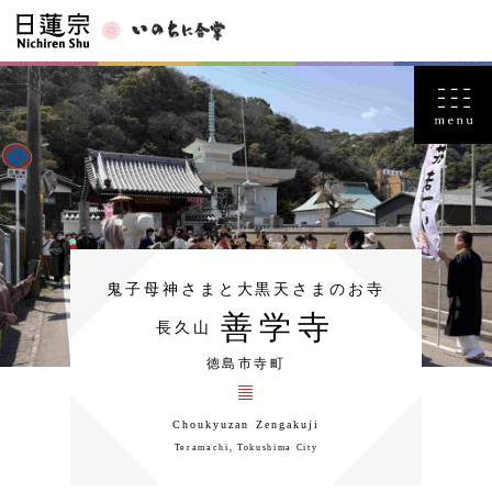
鬼子母神さまと大黒天さまのお寺
善学寺
長久山
徳島市寺町
Choukyuzan Zengakuji
Teramachi, Tokushima City