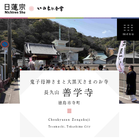
鬼子母神さまと大黒天さまのお寺
善学寺
長久山
徳島市寺町
Choukyuzan Zengakuji
Teramachi, Tokushima City