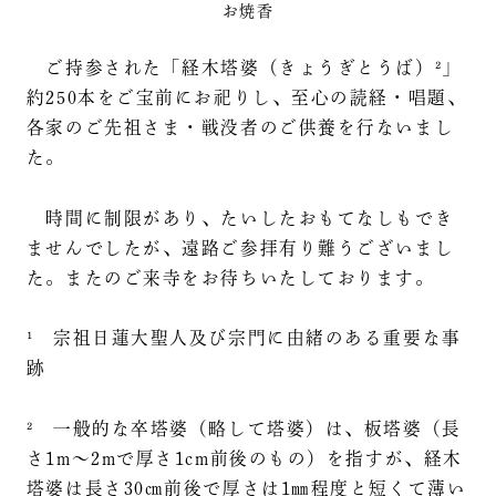
お焼香
ご持参された「経木塔婆（きょうぎとうば）²」
約250本をご宝前にお祀りし、至心の読経・唱題、
各家のご先祖さま・戦没者のご供養を行ないまし
た。
時間に制限があり、たいしたおもてなしもでき
ませんでしたが、遠路ご参拝有り難うございまし
た。またのご来寺をお待ちいたしております。
¹ 宗祖日蓮大聖人及び宗門に由緒のある重要な事
跡
² 一般的な卒塔婆（略して塔婆）は、板塔婆（長
さ1m〜2mで厚さ1cm前後のもの）を指すが、経木
塔婆は長さ30㎝前後で厚さは1㎜程度と短くて薄い