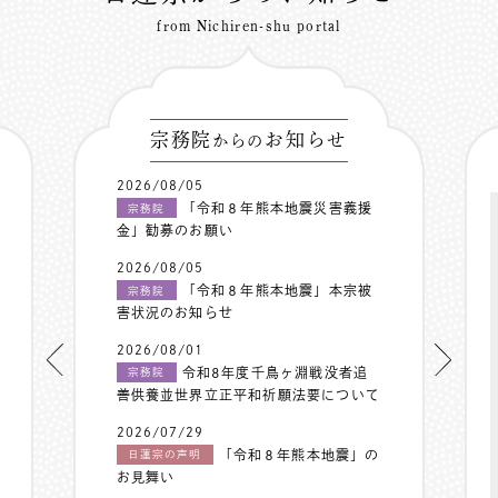
from Nichiren-shu portal
宗務院
お知らせ
からの
2026/08/05
「令和８年熊本地震災害義援
宗務院
金」勧募のお願い
2026/08/05
「令和８年熊本地震」本宗被
宗務院
害状況のお知らせ
2026/08/01
令和8年度千鳥ヶ淵戦没者追
宗務院
善供養並世界立正平和祈願法要について
2026/07/29
「令和８年熊本地震」の
日蓮宗の声明
お見舞い