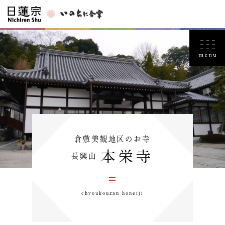
倉敷美観地区のお寺
本栄寺
長興山
chyoukouzan honeiji