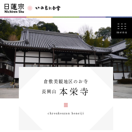
倉敷美観地区のお寺
本栄寺
長興山
chyoukouzan honeiji