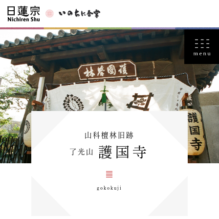
山科檀林旧跡
護国寺
了光山
gokokuji