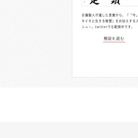
日蓮聖人が遺した言葉から、「〝今
キイキと生きる智慧」をお伝えする
ニュー。
twitterでも配信中
です。
解説を読む