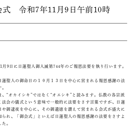
式 令和7年11月9日午前10時
11月9日に日蓮聖人御入滅第744年のご報恩法要を執り行います。
日蓮聖人の御命日の１０月１３日を中心に営まれる報恩感謝の法
す。
は、“オカイシキ”ではなく“オエシキ”と読みます。仏教の各宗派
く法会の儀式という意味で一般的に法要をさす言葉ですが、日蓮
日や御逮夜を中心に、その御遺徳を讃えて営まれる会式が盛大に
知られ、「御会式」といえば日蓮聖人の報恩感謝の法要をさすよ
した。