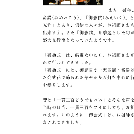
また「御会
命講(おめいこう)」「御影供(みえいく)
五升」とあり、信徒の人々が、お祖師さま
出来ます。また「御影講」を季題とした句
盛大な行事となっていたようです。
「御会式」は、厳粛な中にも、お祖師さま
かに行われてきました。
「御会式」には、御題目や一天四海・皆帰
た会式花で飾られた華やかな万灯を中心に
お参りします。
昔は「一貫三百どうでもいい」とそんな声
当時の日当、一貫三百をフイにしても、お
れます。このように「御会式」は、お祖師
なされてきました。