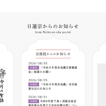
日蓮宗からのお知らせ
from Nichiren-shu portal
宗務院
お知らせ
からの
2026/08/05
「令和８年熊本地震災害義援
宗務院
金」勧募のお願い
2026/08/05
「令和８年熊本地震」本宗被
宗務院
害状況のお知らせ
2026/08/01
令和8年度千鳥ヶ淵戦没者追
宗務院
善供養並世界立正平和祈願法要につい