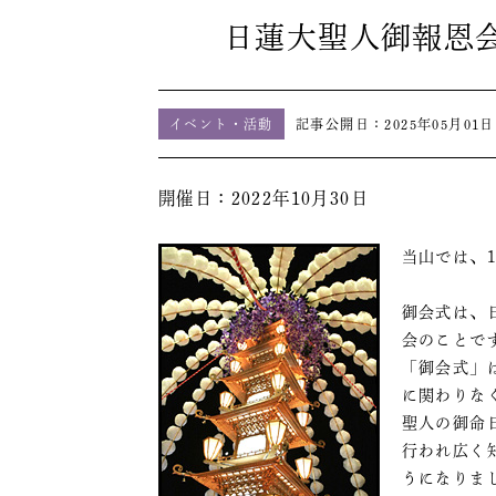
日蓮大聖人御報恩会
イベント・活動
記事公開日：
2025年05月01日
開催日：2022年10月30日
当山では、
御会式は、
会のことで
「御会式」
に関わりな
聖人の御命
行われ広く
うになりま