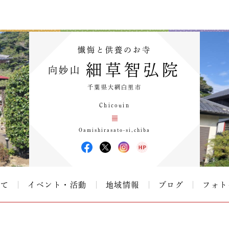
懴悔と供養のお寺
細草智弘院
向妙山
千葉県大網白里市
Chicouin
Oamishirasato-si,chiba
いて
イベント・活動
地域情報
ブログ
フォト