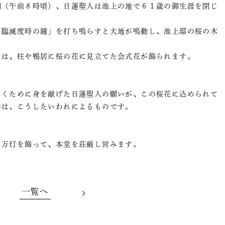
刻（午前８時頃）、日蓮聖人は池上の地で６１歳の御生涯を閉じ
「臨滅度時の鐘」を打ち鳴らすと大地が鳴動し、池上邸の桜の木
。
には、柱や鴨居に桜の花に見立てた会式花が飾られます。
いくために身を献げた日蓮聖人の願いが、この桜花に込められて
のは、こうしたいわれによるものです。
た万灯を飾って、本堂を荘厳し営みます。
一覧へ