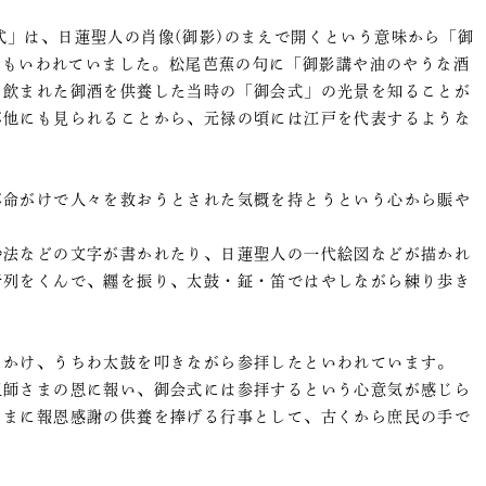
式」は、日蓮聖人の肖像(御影)のまえで開くという意味から「御
」ともいわれていました。松尾芭蕉の句に「御影講や油のやうな酒
も飲まれた御酒を供養した当時の「御会式」の光景を知ることが
が他にも見られることから、元禄の頃には江戸を代表するような
が命がけで人々を救おうとされた気概を持とうという心から賑や
妙法などの文字が書かれたり、日蓮聖人の一代絵図などが描かれ
行列をくんで、纒を振り、太鼓・鉦・笛ではやしながら練り歩き
をかけ、うちわ太鼓を叩きながら参拝したといわれています。
祖師さまの恩に報い、御会式には参拝するという心意気が感じら
さまに報恩感謝の供養を捧げる行事として、古くから庶民の手で