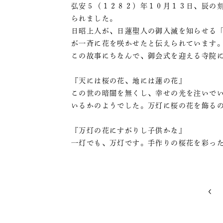
弘安５（１２８２）年１０月１３日、辰の
られました。
日昭上人が、日蓮聖人の御入滅を知らせる
が一斉に花を咲かせたと伝えられています
この故事にちなんで、御会式を迎える寺院
『天には桜の花、地には蓮の花』
この世の暗闇を無くし、幸せの光を注いで
いるかのようでした。万灯に桜の花を飾る
『万灯の花にすがりし子供かな』
一灯でも、万灯です。手作りの桜花を彩っ