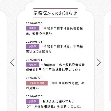
宗務院
お知らせ
からの
2026/08/05
「令和８年熊本地震災害義援
宗務院
金」勧募のお願い
2026/08/05
「令和８年熊本地震」本宗被
宗務院
害状況のお知らせ
2026/08/01
令和8年度千鳥ヶ淵戦没者追善
宗務院
供養並世界立正平和祈願法要について
2026/07/29
「令和８年熊本地震」の
日蓮宗の声明
お見舞い
2026/07/16
”お坊さんに聞いてみよ
宗務院
う”「お悩み相談室」を更新しました。