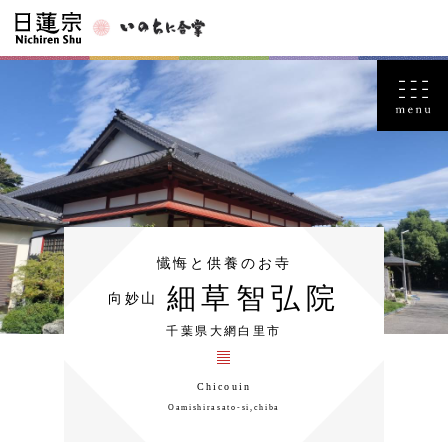
懴悔と供養のお寺
細草智弘院
向妙山
千葉県大網白里市
Chicouin
Oamishirasato-si,chiba