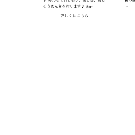
す みんなで竹を切り、箸と器、流し
食の
そうめん台を作ります♪ &n…
…
詳しくはこちら