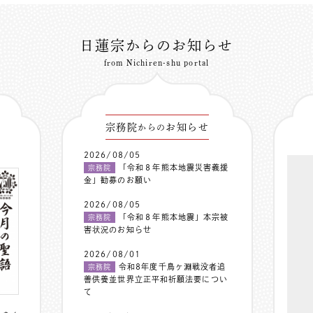
日蓮宗からのお知らせ
from Nichiren-shu portal
宗務院
お知らせ
からの
2026/08/05
「令和８年熊本地震災害義援
宗務院
金」勧募のお願い
2026/08/05
「令和８年熊本地震」本宗被
宗務院
害状況のお知らせ
2026/08/01
令和8年度千鳥ヶ淵戦没者追
宗務院
善供養並世界立正平和祈願法要につい
て