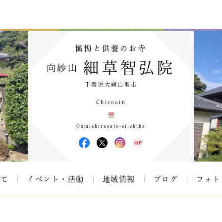
懴悔と供養のお寺
細草智弘院
向妙山
千葉県大網白里市
Chicouin
Oamishirasato-si,chiba
いて
イベント・活動
地域情報
ブログ
フォト