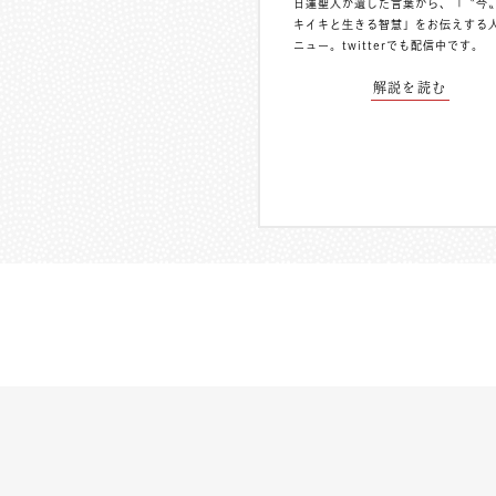
日蓮聖人が遺した言葉から、「〝今
キイキと生きる智慧」をお伝えする
ニュー。
twitterでも配信中
です。
解説を読む