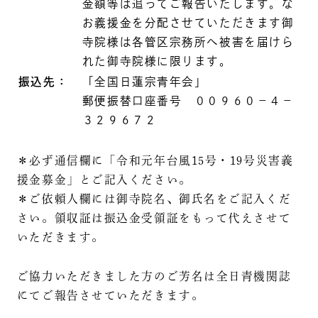
金額等は追ってご報告いたします。な
お義援金を分配させていただきます御
寺院様は各管区宗務所へ被害を届けら
れた御寺院様に限ります。
振込先：
「全国日蓮宗青年会」
郵便振替口座番号 ００９６０－４－
３２９６７２
＊必ず通信欄に「令和元年台風15号・19号災害義
援金募金」とご記入ください。
＊ご依頼人欄には御寺院名、御氏名をご記入くだ
さい。領収証は振込金受領証をもって代えさせて
いただきます。
ご協力いただきました方のご芳名は全日青機関誌
にてご報告させていただきます。