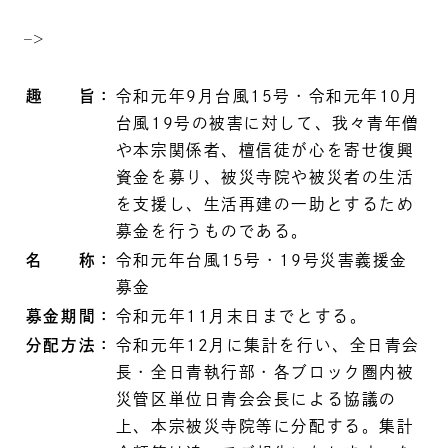
–>
趣 旨：
令和元年9月台風15号・令和元年10月
台風19号の被害に対して、我々青年僧
や本宗関係者、檀信徒が心を寄せ復興
資金を募り、被災寺院や被災者の生活
を支援し、生活再建の一助とするため
募金を行うものである。
名 称：
令和元年台風15号・19号災害義援金
募金
募金期間：
令和元年11月末日までとする。
分配方法：
令和元年12月に集計を行い、全日青会
長・全日青執行部・各ブロック圏内被
災管区単位日青会会長による協議の
上、本宗被災寺院等に分配する。集計