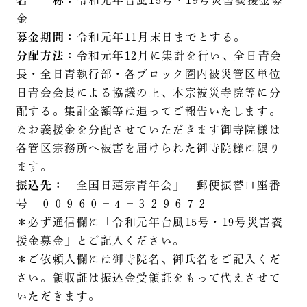
名 称：
令和元年台風15号・19号災害義援金募
金
募金期間：
令和元年11月末日までとする。
分配方法：
令和元年12月に集計を行い、全日青会
長・全日青執行部・各ブロック圏内被災管区単位
日青会会長による協議の上、本宗被災寺院等に分
配する。集計金額等は追ってご報告いたします。
なお義援金を分配させていただきます御寺院様は
各管区宗務所へ被害を届けられた御寺院様に限り
ます。
振込先：
「全国日蓮宗青年会」 郵便振替口座番
号 ００９６０－４－３２９６７２
＊必ず通信欄に「令和元年台風15号・19号災害義
援金募金」とご記入ください。
＊ご依頼人欄には御寺院名、御氏名をご記入くだ
さい。領収証は振込金受領証をもって代えさせて
いただきます。