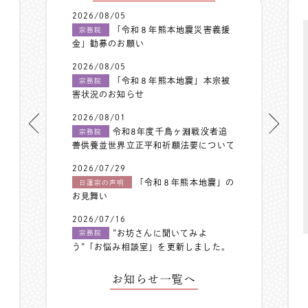
2026/08/05
「令和８年熊本地震災害義援
宗務院
金」勧募のお願い
2026/08/05
「令和８年熊本地震」本宗被
宗務院
害状況のお知らせ
2026/08/01
令和8年度千鳥ヶ淵戦没者追
宗務院
善供養並世界立正平和祈願法要について
2026/07/29
「令和８年熊本地震」の
日蓮宗の声明
お見舞い
2026/07/16
”お坊さんに聞いてみよ
宗務院
う”「お悩み相談室」を更新しました。
お知らせ一覧へ