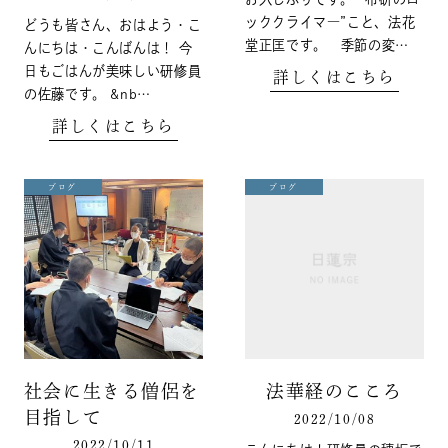
ッククライマ―”こと、法花
どうも皆さん、おはよう・こ
堂正匡です。 季節の変…
んにちは・こんばんは！ 今
日もごはんが美味しい研修員
詳しくはこちら
の佐藤です。 &nb…
詳しくはこちら
ブログ
ブログ
社会に生きる僧侶を
法華経のこころ
目指して
2022/10/08
2022/10/11