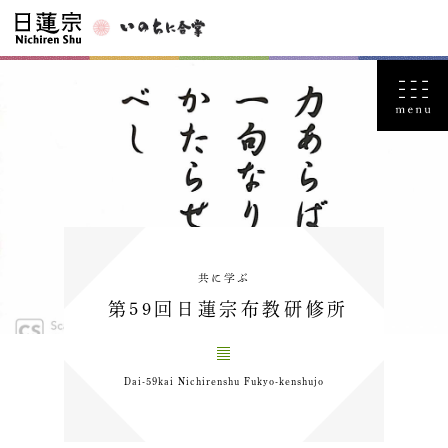
共に学ぶ
第59回日蓮宗布教研修所
Dai-59kai Nichirenshu Fukyo-kenshujo