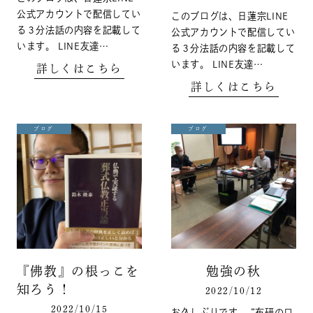
公式アカウントで配信してい
このブログは、日蓮宗LINE
る３分法話の内容を記載して
公式アカウントで配信してい
います。 LINE友達…
る３分法話の内容を記載して
います。 LINE友達…
詳しくはこちら
詳しくはこちら
ブログ
ブログ
『佛教』の根っこを
勉強の秋
知ろう！
2022/10/12
2022/10/15
お久しぶりです。 “布研のロ