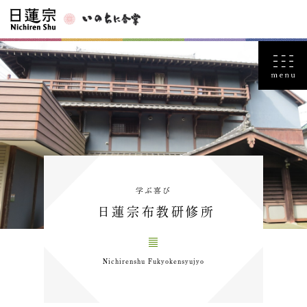
学ぶ喜び
日蓮宗布教研修所
Nichirenshu Fukyokensyujyo