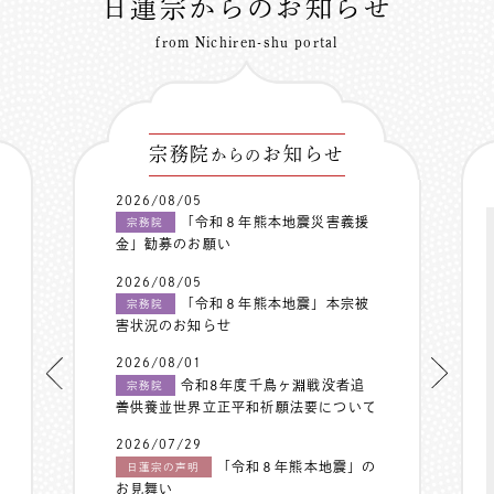
日蓮宗からのお知らせ
from Nichiren-shu portal
宗務院
お知らせ
からの
2026/08/05
「令和８年熊本地震災害義援
宗務院
金」勧募のお願い
2026/08/05
「令和８年熊本地震」本宗被
宗務院
害状況のお知らせ
2026/08/01
令和8年度千鳥ヶ淵戦没者追
宗務院
善供養並世界立正平和祈願法要について
2026/07/29
「令和８年熊本地震」の
日蓮宗の声明
お見舞い