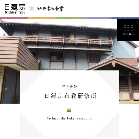
学ぶ喜び
日蓮宗布教研修所
Nichirenshu Fukyokensyujyo