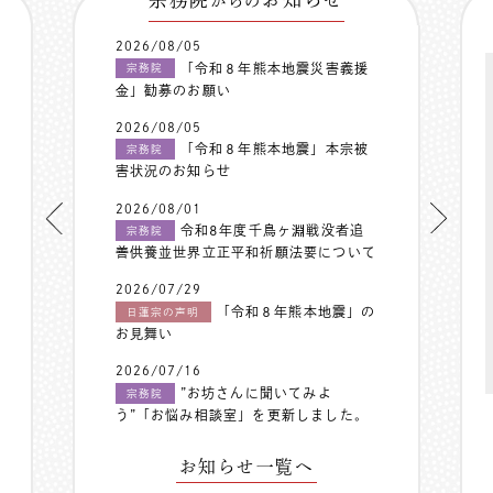
からの
2026/08/05
「令和８年熊本地震災害義援
宗務院
金」勧募のお願い
2026/08/05
「令和８年熊本地震」本宗被
宗務院
害状況のお知らせ
2026/08/01
令和8年度千鳥ヶ淵戦没者追
宗務院
善供養並世界立正平和祈願法要について
2026/07/29
「令和８年熊本地震」の
日蓮宗の声明
お見舞い
2026/07/16
”お坊さんに聞いてみよ
宗務院
う”「お悩み相談室」を更新しました。
お知らせ一覧へ