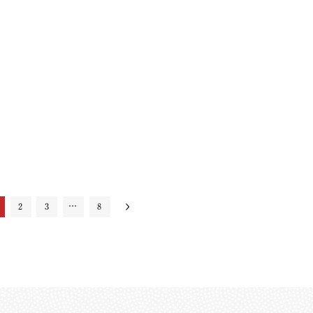
2
3
…
8