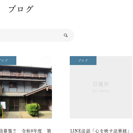
ブログ
ブログ
ブログ
員募集‼ 令和8年度 第
LINE法話「心を映す法華経」