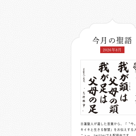
今月の聖語
2026年8月
日蓮聖人が遺した言葉から、「〝今
キイキと生きる智慧」をお伝えする
ニュー。
twitterでも配信中
です。