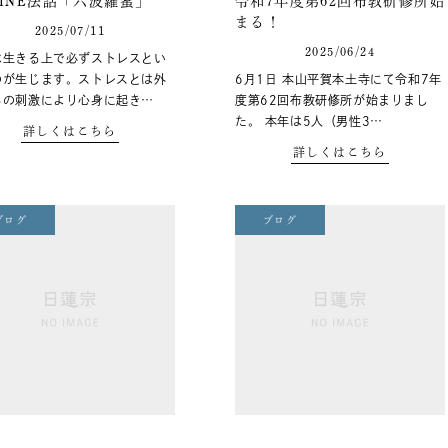
LINE法話「六波羅蜜」
令和7年度第62回布教研修所始
まる！
2025/07/11
2025/06/24
は生きる上で必ずストレスとい
のが生じます。ストレスとは外
6月1日 本山平賀本土寺にて令和7年
らの刺激により心身に起き…
度第62回布教研修所が始まりまし
た。 本年は5人（男性3…
詳しくはこちら
詳しくはこちら
ブログ
ブログ