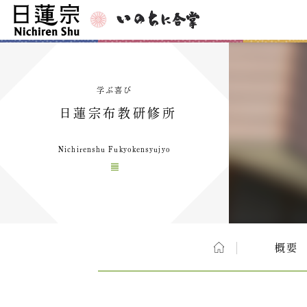
学ぶ喜び
日蓮宗布教研修所
Nichirenshu Fukyokensyujyo
概要