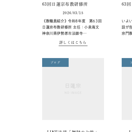
63回日蓮宗布教研修所
63
2026/03/15
《教職員紹介》令和8年度 第63回
いよ
日蓮宗布教研修所 主任：小泉海文
設が告
神奈川県伊勢原市法眼寺…
宗門
詳しくはこちら
ブログ