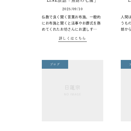
LINE法話「無財の七施」
2025/09/10
仏教で良く聞く言葉お布施、一般的
人間
にお布施と聞くと法事やお葬式を務
うも
めてくれたお坊さんにお渡しす…
部か
詳しくはこちら
ブログ