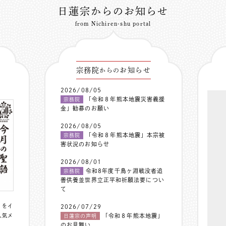
日蓮宗からのお知らせ
from Nichiren-shu portal
宗務院
お知らせ
からの
2026/08/05
「令和８年熊本地震災害義援
宗務院
金」勧募のお願い
2026/08/05
「令和８年熊本地震」本宗被
宗務院
害状況のお知らせ
2026/08/01
令和8年度千鳥ヶ淵戦没者追
宗務院
善供養並世界立正平和祈願法要につい
て
〟をイ
2026/07/29
人気メ
「令和８年熊本地震」
日蓮宗の声明
のお見舞い