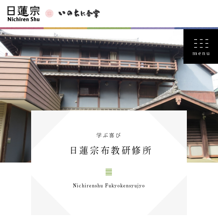
学ぶ喜び
日蓮宗布教研修所
Nichirenshu Fukyokensyujyo