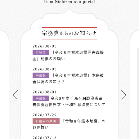
from Nichiren-shu portal
宗務院
お知らせ
からの
2026/08/05
「令和８年熊本地震災害義援
宗務院
金」勧募のお願い
2026/08/05
「令和８年熊本地震」本宗被
宗務院
害状況のお知らせ
2026/08/01
令和8年度千鳥ヶ淵戦没者追
宗務院
善供養並世界立正平和祈願法要について
2026/07/29
「令和８年熊本地震」の
日蓮宗の声明
お見舞い
2026/07/16