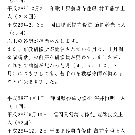
（32回）
平成28年12月2日 和歌山県養珠寺住職 村田龍学上
人（２３回）
平成29年2月3日 岡山県正福寺修徒 菊岡妙光上人
（43回）
以上の各聖が担当いたします。
また、布教研修所が開催されている月は、「月例
金曜講話」の前座を研修員が勤めていましたが、
これまで前座が無かった月（４，５，１２，２
月）につきましても、若手の布教専修師が勤める
ことに決まりました。
平成28年4月1日 静岡県妙蓮寺修徒 笠井恒明上人
（51回）
平成28年5月13日 福岡県常清寺修徒 荒巻良文上
人（52回）
平成28年12月2日 千葉県妙典寺修徒 亀井皇秀上人