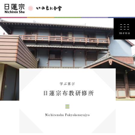
学ぶ喜び
日蓮宗布教研修所
Nichirenshu Fukyokensyujyo