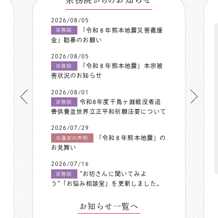
からの
2026/08/05
「令和８年熊本地震災害義援
宗務院
金」勧募のお願い
2026/08/05
「令和８年熊本地震」本宗被
宗務院
害状況のお知らせ
2026/08/01
令和8年度千鳥ヶ淵戦没者追
宗務院
善供養並世界立正平和祈願法要について
2026/07/29
「令和８年熊本地震」の
日蓮宗の声明
お見舞い
2026/07/16
”お坊さんに聞いてみよ
宗務院
う”「お悩み相談室」を更新しました。
お知らせ一覧へ