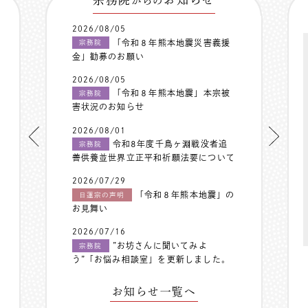
からの
2026/08/05
「令和８年熊本地震災害義援
宗務院
金」勧募のお願い
2026/08/05
「令和８年熊本地震」本宗被
宗務院
害状況のお知らせ
2026/08/01
令和8年度千鳥ヶ淵戦没者追
宗務院
善供養並世界立正平和祈願法要について
2026/07/29
「令和８年熊本地震」の
日蓮宗の声明
お見舞い
2026/07/16
”お坊さんに聞いてみよ
宗務院
う”「お悩み相談室」を更新しました。
お知らせ一覧へ