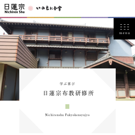
学ぶ喜び
日蓮宗布教研修所
Nichirenshu Fukyokensyujyo