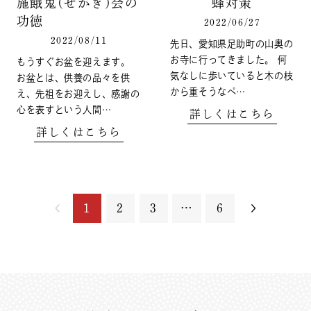
施餓鬼(せがき)会の
蜂対策
功徳
2022/06/27
2022/08/11
先日、愛知県足助町の山奥の
お寺に行ってきました。 何
もうすぐお盆を迎えます。
気なしに歩いていると木の枝
お盆とは、供養の品々を供
から重そうなペ…
え、先祖をお迎えし、感謝の
心を表すという人間…
詳しくはこちら
詳しくはこちら
1
2
3
…
6