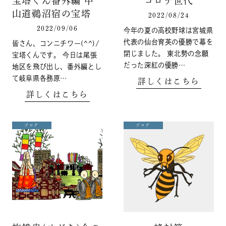
宝塔くん番外編 中
コロナ世代
山道鵜沼宿の宝塔
2022/08/24
2022/09/06
今年の夏の高校野球は宮城県
代表の仙台育英の優勝で幕を
皆さん、コンニチワー(^^)/
閉じました。 東北勢の念願
宝塔くんです。 今日は尾張
だった深紅の優勝…
地区を飛び出し、番外編とし
て岐阜県各務原…
詳しくはこちら
詳しくはこちら
ブログ
ブログ