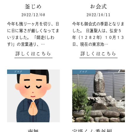
釜じめ
お会式
2022/12/08
2022/10/11
今年も残り一ヶ月を切り、日
今年も御会式の季節となりま
に日に寒さが厳しくなってま
した。 日蓮聖人は、弘安５
いりました。 「師走(しわ
年（１２８２年）１０月１３
す)」の言葉通り、…
日、現在の東京池…
詳しくはこちら
詳しくはこちら
ブログ
ブログ
南無
宝塔くん番外編