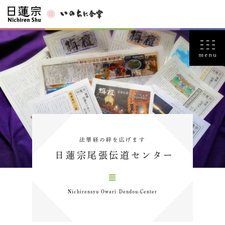
法華経の絆を広げます
日蓮宗尾張伝道センター
Nichirensyu Owari Dendou-Center