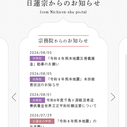
日蓮宗からのお知らせ
from Nichiren-shu portal
宗務院
お知らせ
からの
2026/08/05
「令和８年熊本地震災害義援
宗務院
金」勧募のお願い
2026/08/05
「令和８年熊本地震」本宗被
宗務院
害状況のお知らせ
2026/08/01
令和8年度千鳥ヶ淵戦没者追
宗務院
善供養並世界立正平和祈願法要について
2026/07/29
「令和８年熊本地震」の
日蓮宗の声明
お見舞い