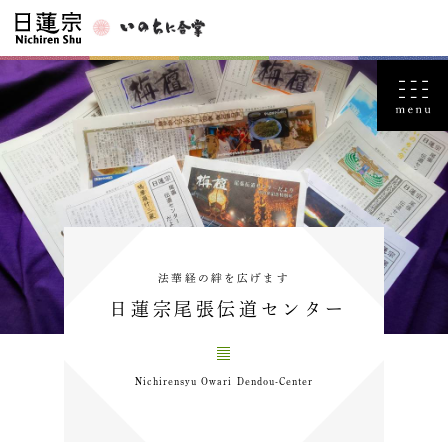
法華経の絆を広げます
日蓮宗尾張伝道センター
Nichirensyu Owari Dendou-Center