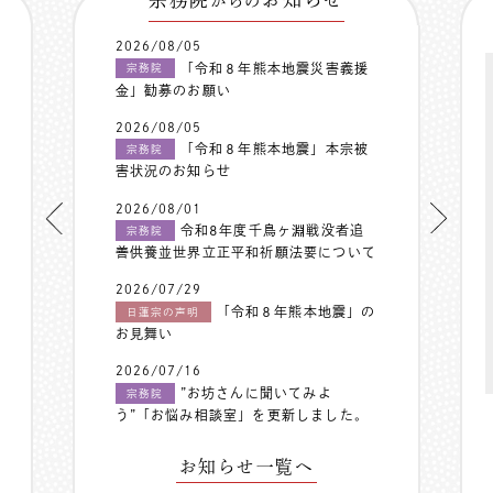
からの
2026/08/05
「令和８年熊本地震災害義援
宗務院
金」勧募のお願い
2026/08/05
「令和８年熊本地震」本宗被
宗務院
害状況のお知らせ
2026/08/01
令和8年度千鳥ヶ淵戦没者追
宗務院
善供養並世界立正平和祈願法要について
2026/07/29
「令和８年熊本地震」の
日蓮宗の声明
お見舞い
2026/07/16
”お坊さんに聞いてみよ
宗務院
う”「お悩み相談室」を更新しました。
お知らせ一覧へ