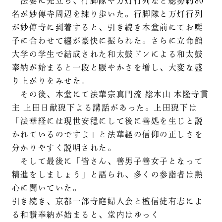
法要に先立ち、行脚隊や万灯行列など総勢約80
名が妙傳寺周辺を練り歩いた。行脚隊と万灯行列
が妙傳寺に到着すると、引き続き本堂前にてお囃
子に合わせて纏が豪快に振られた。さらに立命館
大学の学生で結成された和太鼓ドンによる和太鼓
奉納が始まると一段と賑やかさを増し、大変な盛
り上がりをみせた。
その後、本堂にて法華宗真門流 総本山 本隆寺貫
主 上田日献猊下よる講話があった。上田猊下は
「法華経には現世安穏にして後に善処を生じと説
かれているのですよ」と法華経の信仰の正しさを
分かりやすく説明された。
そして最後に「皆さん、善男子善女子となって
精進をしましょう」と語られ、多くの参詣者は熱
心に聞いていた。
引き続き、京都一部寺庭婦人会と檀信徒有志によ
る和讃奉納が始まると、堂内はゆっく