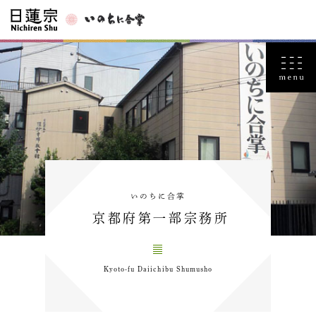
いのちに合掌
京都府第一部宗務所
Kyoto-fu Daiichibu Shumusho