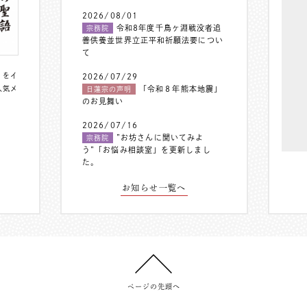
2026/08/01
令和8年度千鳥ヶ淵戦没者追
宗務院
善供養並世界立正平和祈願法要につい
て
〟をイ
2026/07/29
人気メ
「令和８年熊本地震」
日蓮宗の声明
のお見舞い
2026/07/16
”お坊さんに聞いてみよ
宗務院
う”「お悩み相談室」を更新しまし
た。
お知らせ一覧へ
ページの先頭へ