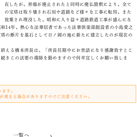
在したが、形場が廃止されたと同時に廃仏毀釈により、全て
の宝塔は取り壊され石垣や道路など様々な工事に転用、また
放棄され埋没した。昭和に入り益々道路鉄道工事が盛んにな
和14年、熱心な法華信者であった法華倶楽部創設者の小島愛之
宝塔の断片を基石として日ノ岡の地に新たに建立したのが現在の
終える橋本所長は、「所長任期中にお世話になり感謝致すとこ
き続きこの法要の導師を勤めますので何卒宜しくお願い致しま
います。
が異なる場合がありますのでご注意ください。
一覧へ