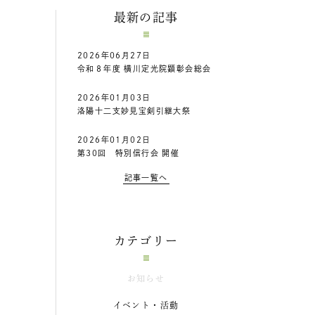
最新の記事
2026年06月27日
令和８年度 横川定光院顕彰会総会
2026年01月03日
洛陽十二支妙見宝剣引継大祭
2026年01月02日
第30回 特別信行会 開催
記事一覧へ
カテゴリー
お知らせ
イベント・活動