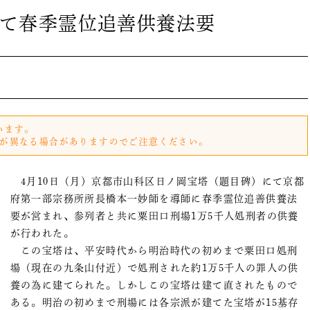
て春季霊位追善供養法要
います。
が異なる場合がありますのでご注意ください。
4月10日（月）京都市山科区日ノ岡宝塔（題目碑）にて京都
府第一部宗務所所長橋本一妙師を導師に春季霊位追善供養法
要が営まれ、参列者と共に粟田口刑場1万5千人処刑者の供養
が行われた。
この宝塔は、平安時代から明治時代の初めまで粟田口処刑
場（現在の九条山付近）で処刑された約1万5千人の罪人の供
養の為に建てられた。しかしこの宝塔は建て直されたもので
ある。明治の初めまで刑場には各宗派が建てた宝塔が15基存