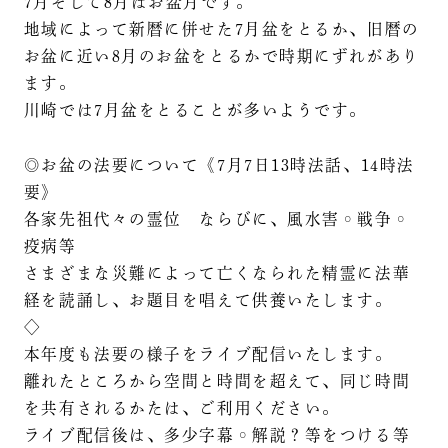
7月そして8月はお盆月です。
地域によって新暦に併せた7月盆をとるか、旧暦の
お盆に近い8月のお盆をとるかで時期にずれがあり
ます。
川崎では7月盆をとることが多いようです。
◎お盆の法要について《7月7日13時法話、14時法
要》
各家先祖代々の霊位 ならびに、風水害◦戦争◦
疫病等
さまざまな災難によって亡くなられた精霊に法華
経を読誦し、お題目を唱えて供養いたします。
◇
本年度も法要の様子をライブ配信いたします。
離れたところから空間と時間を超えて、同じ時間
を共有されるかたは、ご利用ください。
ライブ配信後は、多少字幕◦解説？等をつける等