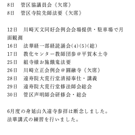
8日 管区協議員会《欠席》
8日 管区寺院先師法要《欠席》
12日 川崎天文同好会例会会場提供・駐車場で月
面観測
16日 法華経一部経読誦会(4)(5)(総)
17日 教化センター教師団参＠平賀本土寺
25日 組寺様お施餓鬼法要
26日 川崎立正会例会＠圓融寺《欠席》
28日 遠寿院大荒行堂清掃奉仕・講義
29日 遠寿院大荒行堂修法師会総会
30日 管区声明師会研修会・総会
6月度の身延山久遠寺参拝は断念しました。
法華講式の練習を行いました。