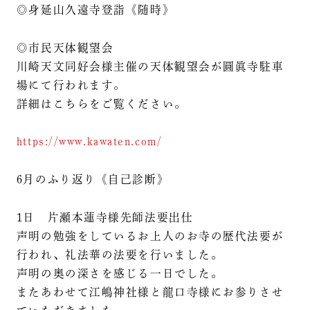
◎身延山久遠寺登詣《随時》
◎市民天体観望会
川崎天文同好会様主催の天体観望会が圓眞寺駐車
場にて行われます。
詳細はこちらをご覧ください。
https://www.kawaten.com/
6月のふり返り《自己診断》
1日 片瀬本蓮寺様先師法要出仕
声明の勉強をしているお上人のお寺の歴代法要が
行われ、礼法華の法要を行いました。
声明の奥の深さを感じる一日でした。
またあわせて江嶋神社様と龍口寺様にお参りさせ