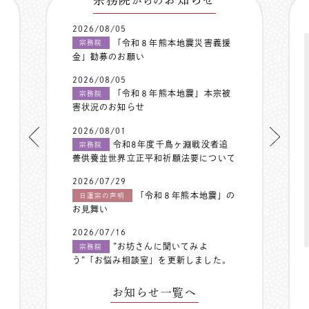
からの
2026/08/05
「令和８年熊本地震災害義援
宗務院
金」勧募のお願い
2026/08/05
「令和８年熊本地震」本宗被
宗務院
害状況のお知らせ
2026/08/01
令和8年度千鳥ヶ淵戦没者追
宗務院
善供養並世界立正平和祈願法要について
2026/07/29
「令和８年熊本地震」の
日蓮宗の声明
お見舞い
2026/07/16
”お坊さんに聞いてみよ
宗務院
う”「お悩み相談室」を更新しました。
お知らせ一覧へ