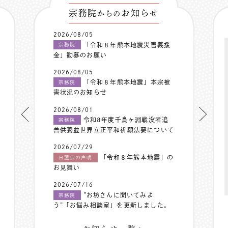
宗務院
お知らせ
からの
2026/08/05
「令和８年熊本地震災害義援
宗務院
金」勧募のお願い
2026/08/05
「令和８年熊本地震」本宗被
宗務院
害状況のお知らせ
2026/08/01
令和8年度千鳥ヶ淵戦没者追
宗務院
善供養並世界立正平和祈願法要について
2026/07/29
「令和８年熊本地震」の
日蓮宗の声明
お見舞い
2026/07/16
”お坊さんに聞いてみよ
宗務院
う”「お悩み相談室」を更新しました。