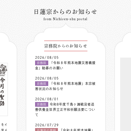
日蓮宗からのお知らせ
from Nichiren-shu portal
宗務院
お知らせ
からの
2026/08/05
「令和８年熊本地震災害義援
宗務院
金」勧募のお願い
2026/08/05
「令和８年熊本地震」本宗被
宗務院
害状況のお知らせ
2026/08/01
令和8年度千鳥ヶ淵戦没者追
宗務院
善供養並世界立正平和祈願法要につい
て
〟をイ
2026/07/29
人気メ
「令和８年熊本地震」
日蓮宗の声明