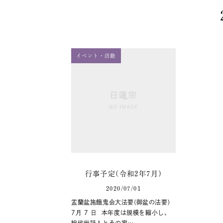
イベント・活動
行事予定(令和2年7月)
2020/07/01
盂蘭盆施餓鬼会大法要(御盆の法要)
7月 7 日 本年度は規模を縮小し、