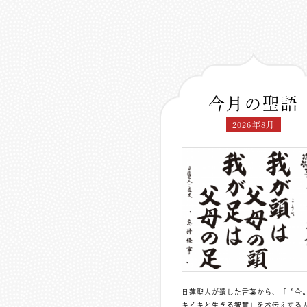
今月の聖語
2026年8月
日蓮聖人が遺した言葉から、「〝今
キイキと生きる智慧」をお伝えする