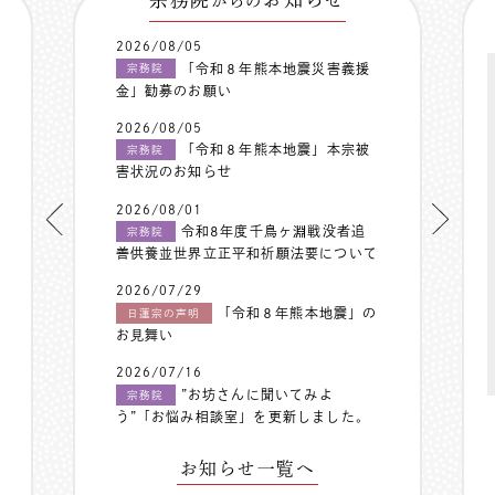
からの
2026/08/05
「令和８年熊本地震災害義援
宗務院
金」勧募のお願い
2026/08/05
「令和８年熊本地震」本宗被
宗務院
害状況のお知らせ
2026/08/01
令和8年度千鳥ヶ淵戦没者追
宗務院
善供養並世界立正平和祈願法要について
2026/07/29
「令和８年熊本地震」の
日蓮宗の声明
お見舞い
2026/07/16
”お坊さんに聞いてみよ
宗務院
う”「お悩み相談室」を更新しました。
お知らせ一覧へ