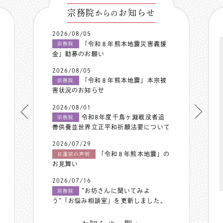
宗務院
お知らせ
からの
2026/08/05
「令和８年熊本地震災害義援
宗務院
金」勧募のお願い
2026/08/05
「令和８年熊本地震」本宗被
宗務院
害状況のお知らせ
2026/08/01
令和8年度千鳥ヶ淵戦没者追
宗務院
善供養並世界立正平和祈願法要について
2026/07/29
「令和８年熊本地震」の
日蓮宗の声明
お見舞い
2026/07/16
”お坊さんに聞いてみよ
宗務院
う”「お悩み相談室」を更新しました。