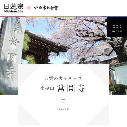
八雲の大イチョウ
常圓寺
小杉山
Jouenji