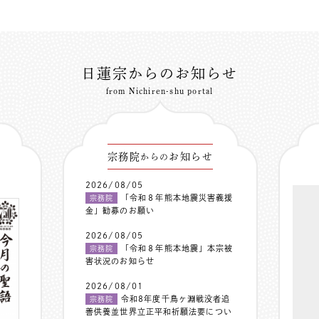
日蓮宗からのお知らせ
from Nichiren-shu portal
宗務院
お知らせ
からの
2026/08/05
「令和８年熊本地震災害義援
宗務院
金」勧募のお願い
2026/08/05
「令和８年熊本地震」本宗被
宗務院
害状況のお知らせ
2026/08/01
令和8年度千鳥ヶ淵戦没者追
宗務院
善供養並世界立正平和祈願法要につい