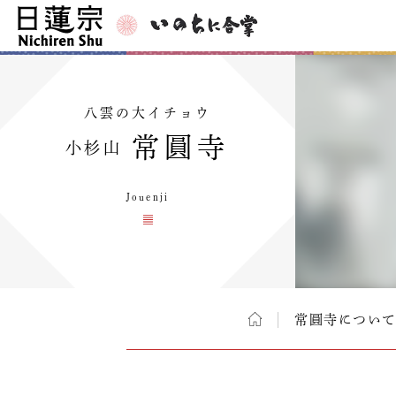
八雲の大イチョウ
常圓寺
小杉山
Jouenji
常圓寺につい