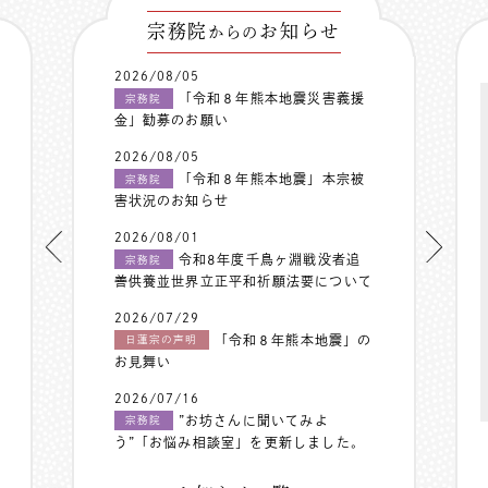
宗務院
お知らせ
からの
2026/08/05
「令和８年熊本地震災害義援
宗務院
金」勧募のお願い
2026/08/05
「令和８年熊本地震」本宗被
宗務院
害状況のお知らせ
2026/08/01
令和8年度千鳥ヶ淵戦没者追
宗務院
善供養並世界立正平和祈願法要について
2026/07/29
「令和８年熊本地震」の
日蓮宗の声明
お見舞い
2026/07/16
”お坊さんに聞いてみよ
宗務院
う”「お悩み相談室」を更新しました。