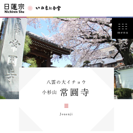
八雲の大イチョウ
常圓寺
小杉山
Jouenji