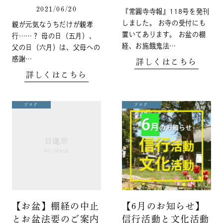
2021/06/20
『常圓寺寺報』118号を発刊
しました。 お寺の受付にも
親が元気なうちだけが親孝
置いてあります。 お盆の棚
行……？ 母の日（五月）、
経、お施餓鬼法…
父の日（六月）は、父母への
感謝…
詳しくはこちら
詳しくはこちら
ブログ
ブログ
【お盆】棚経の中止
【6月のお知らせ】
とお盆法要のご案内
信行活動と文化活動