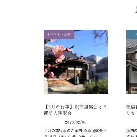
イベント・活動
【2月の行事】釈尊涅槃会と日
檀信
蓮聖人降誕会
りま
2023/02/06
２月の諸行事のご案内 釈尊涅槃会 2
境内