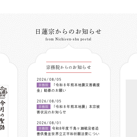
日蓮宗からのお知らせ
from Nichiren-shu portal
宗務院
お知らせ
からの
2026/08/05
「令和８年熊本地震災害義援
宗務院
金」勧募のお願い
2026/08/05
「令和８年熊本地震」本宗被
宗務院
害状況のお知らせ
2026/08/01
令和8年度千鳥ヶ淵戦没者追
宗務院
善供養並世界立正平和祈願法要につい