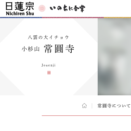
八雲の大イチョウ
常圓寺
小杉山
Jouenji
常圓寺につい