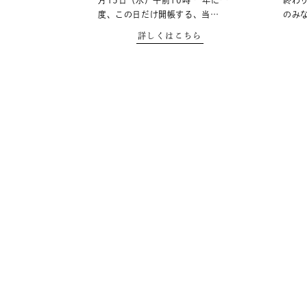
月15日（水）午前10時 一年に一
終わ
度、この日だけ開帳する、当…
のみ
詳しくはこちら