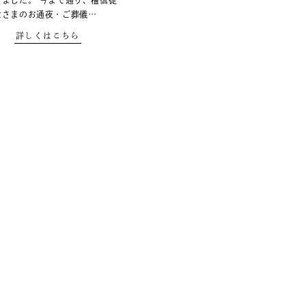
りました。 今まで通り、檀信徒
なさまのお通夜・ご葬儀…
詳しくはこちら