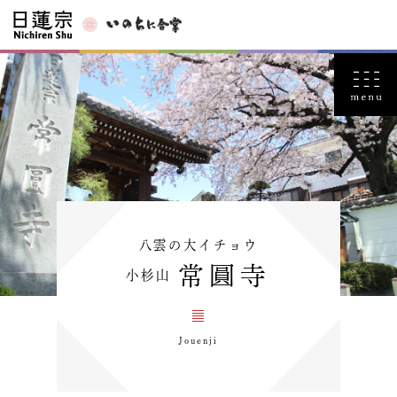
八雲の大イチョウ
常圓寺
小杉山
Jouenji