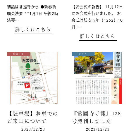
初詣は菩提寺から ●新春祈
【お会式の報告】 11月12日
願会法要 **1月1日 午後2時
にお会式を行いました。 お
法要…
会式は弘安五年（1262）10
月1…
詳しくはこちら
詳しくはこちら
お知らせ
ブログ
【駐車場】お車での
『常圓寺寺報』128
ご来山について
号発刊しました
2023/12/23
2023/12/23