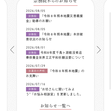
宗務院
お知らせ
からの
2026/08/05
「令和８年熊本地震災害義援
宗務院
金」勧募のお願い
2026/08/05
「令和８年熊本地震」本宗被
宗務院
害状況のお知らせ
2026/08/01
令和8年度千鳥ヶ淵戦没者追
宗務院
善供養並世界立正平和祈願法要について
2026/07/29
「令和８年熊本地震」の
日蓮宗の声明
お見舞い
2026/07/16
”お坊さんに聞いてみよ
宗務院
う”「お悩み相談室」を更新しました。
お知らせ一覧へ