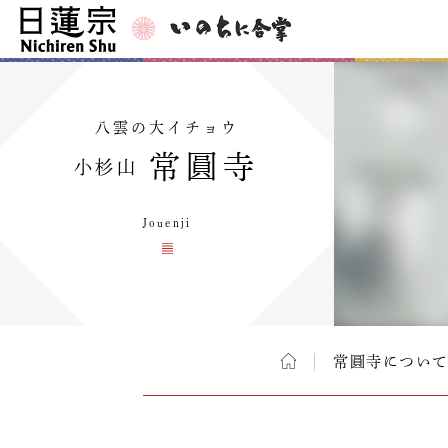
八雲の大イチョウ
常圓寺
小杉山
Jouenji
常圓寺につい