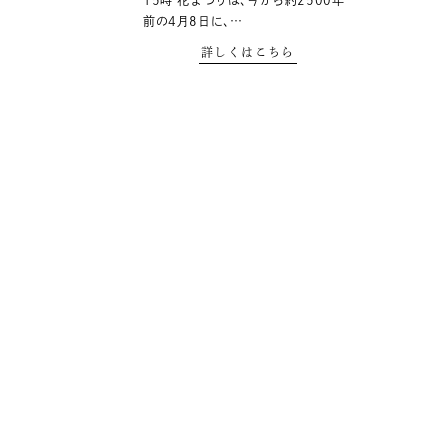
15時 花まつりは､今から約2500年
前の4月8日に､…
詳しくはこちら