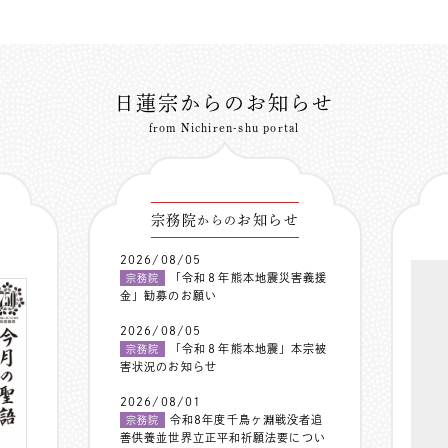
日蓮宗からのお知らせ
from Nichiren-shu portal
宗務院
お知らせ
からの
2026/08/05
「令和８年熊本地震災害義援
宗務院
金」勧募のお願い
2026/08/05
「令和８年熊本地震」本宗被
宗務院
害状況のお知らせ
2026/08/01
令和8年度千鳥ヶ淵戦没者追
宗務院
善供養並世界立正平和祈願法要につい