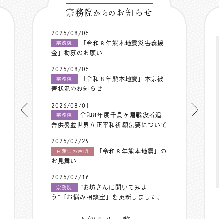
宗務院
お知らせ
からの
2026/08/05
「令和８年熊本地震災害義援
宗務院
金」勧募のお願い
2026/08/05
「令和８年熊本地震」本宗被
宗務院
害状況のお知らせ
2026/08/01
令和8年度千鳥ヶ淵戦没者追
宗務院
善供養並世界立正平和祈願法要について
2026/07/29
「令和８年熊本地震」の
日蓮宗の声明
お見舞い
2026/07/16
”お坊さんに聞いてみよ
宗務院
う”「お悩み相談室」を更新しました。