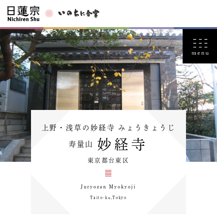
上野・浅草の妙経寺 みょうきょうじ
妙経寺
寿量山
東京都台東区
Juryozan Myokyoji
Taito-ku,Tokyo