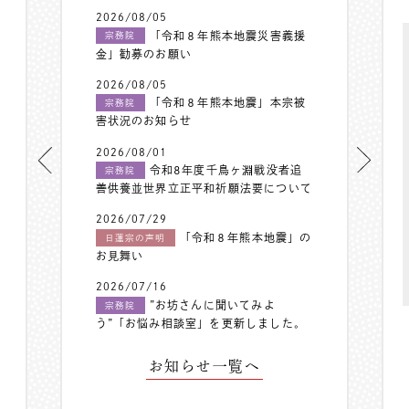
2026/08/05
「令和８年熊本地震災害義援
宗務院
金」勧募のお願い
2026/08/05
「令和８年熊本地震」本宗被
宗務院
害状況のお知らせ
2026/08/01
令和8年度千鳥ヶ淵戦没者追
宗務院
善供養並世界立正平和祈願法要について
2026/07/29
「令和８年熊本地震」の
日蓮宗の声明
お見舞い
2026/07/16
”お坊さんに聞いてみよ
宗務院
う”「お悩み相談室」を更新しました。
お知らせ一覧へ