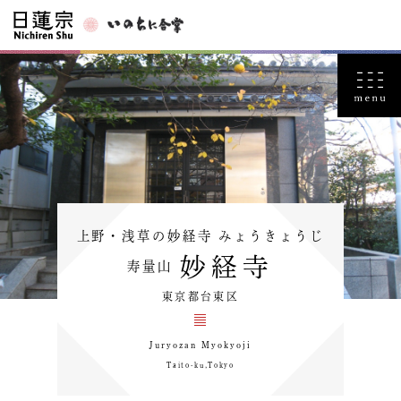
上野・浅草の妙経寺 みょうきょうじ
妙経寺
寿量山
東京都台東区
Juryozan Myokyoji
Taito-ku,Tokyo