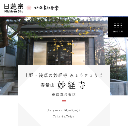
上野・浅草の妙経寺 みょうきょうじ
妙経寺
寿量山
東京都台東区
Juryozan Myokyoji
Taito-ku,Tokyo