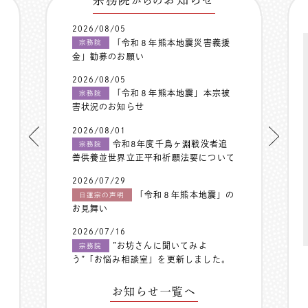
からの
2026/08/05
「令和８年熊本地震災害義援
宗務院
金」勧募のお願い
2026/08/05
「令和８年熊本地震」本宗被
宗務院
害状況のお知らせ
2026/08/01
令和8年度千鳥ヶ淵戦没者追
宗務院
善供養並世界立正平和祈願法要について
2026/07/29
「令和８年熊本地震」の
日蓮宗の声明
お見舞い
2026/07/16
”お坊さんに聞いてみよ
宗務院
う”「お悩み相談室」を更新しました。
お知らせ一覧へ